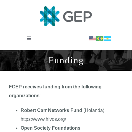
Saltar
al
contenido
Toggle
Navigation
INSTITUCIONAL
Funding
OBSERVATORIO
FGEP receives funding from the following
NOTICIAS
organizations
:
Robert Carr Networks Fund
(Holanda)
BIBLIOTECA
https://www.hivos.org/
Open Society Foundations
COVID-19