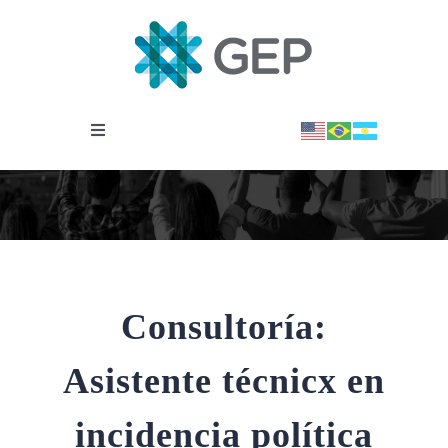
Saltar
al
contenido
Toggle
Navigation
INSTITUCIONAL
OBSERVATORIO
NOTICIAS
Consultoría:
Asistente técnicx en
BIBLIOTECA
incidencia política
COVID-19