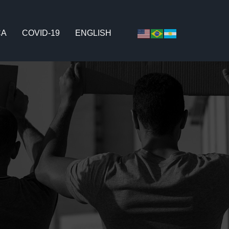
CA
COVID-19
ENGLISH