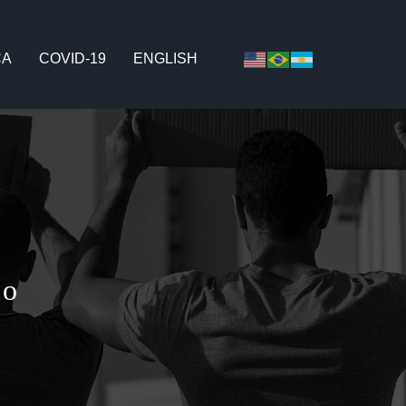
CA
COVID-19
ENGLISH
co