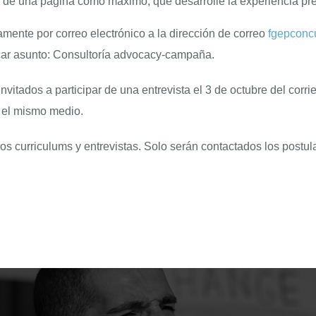
s de una página como máximo, que desarrolle la experiencia prev
ente por correo electrónico a la dirección de correo
fgepconc
ocar asunto: Consultoría advocacy-campaña.
vitados a participar de una entrevista el 3 de octubre del corri
r el mismo medio.
los curriculums y entrevistas. Solo serán contactados los post