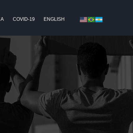
CA
COVID-19
ENGLISH