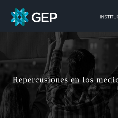
Saltar
al
INSTITU
contenido
Repercusiones en los medio