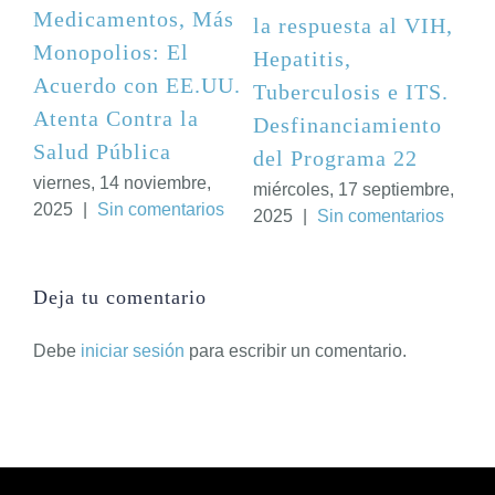
Medicamentos, Más
la respuesta al VIH,
la re
Monopolios: El
Hepatitis,
Hepat
Acuerdo con EE.UU.
Tuberculosis e ITS.
Tuber
Atenta Contra la
Desfinanciamiento
Desf
Salud Pública
del Programa 22
del P
viernes, 14 noviembre,
miércoles, 17 septiembre,
miérco
2025
|
Sin comentarios
2025
|
Sin comentarios
2025
|
Deja tu comentario
Debe
iniciar sesión
para escribir un comentario.