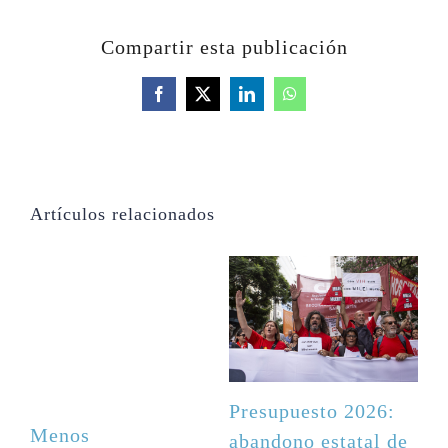
Compartir esta publicación
Facebook
X
LinkedIn
WhatsApp
Artículos relacionados
Presupuesto 2026:
Presu
Menos
abandono estatal de
aband