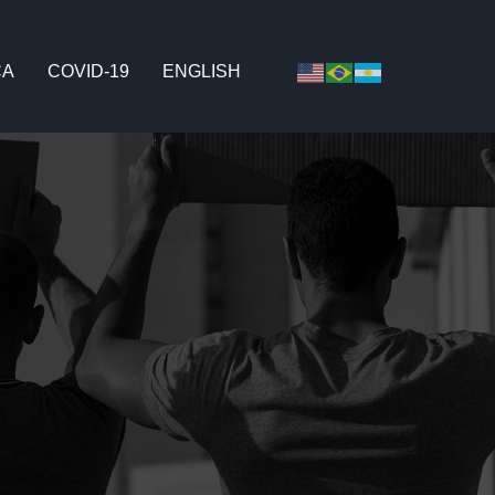
CA
COVID-19
ENGLISH