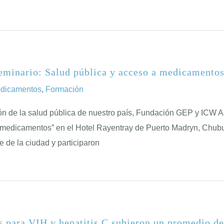
eminario: Salud pública y acceso a medicamento
edicamentos
,
Formación
ción de la salud pública de nuestro país, Fundación GEP y ICW 
 medicamentos” en el Hotel Rayentray de Puerto Madryn, Chubut
 de la ciudad y participaron
 para VIH y hepatitis C subieron un promedio de