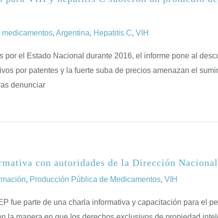
a medicamentos
,
Argentina
,
Hepatitis C
,
VIH
s por el Estado Nacional durante 2016, el informe pone al des
ivos por patentes y la fuerte suba de precios amenazan el sumi
ras denunciar
ormativa con autoridades de la Dirección Naciona
rmación
,
Producción Pública de Medicamentos
,
VIH
EP fue parte de una charla informativa y capacitación para el p
n la manera en que los derechos exclusivos de propiedad intelec