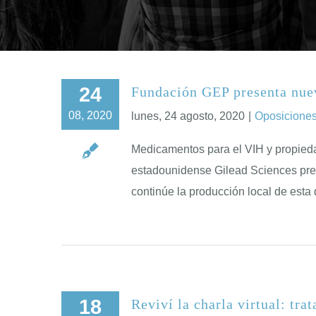
24
Fundación GEP presenta nuev
08, 2020
lunes, 24 agosto, 2020
|
Oposiciones
Medicamentos para el VIH y propied
estadounidense Gilead Sciences preten
continúe la producción local de esta
18
Reviví la charla virtual: tr