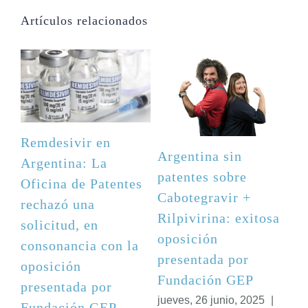
Artículos relacionados
Remdesivir en
Argentina sin
Argentina: La
patentes sobre
Oficina de Patentes
Cabotegravir +
rechazó una
itosa
Rilpivirina: exitosa
solicitud, en
oposición
consonancia con la
presentada por
oposición
P
Fundación GEP
presentada por
025
|
jueves, 26 junio, 2025
|
Fundación GEP