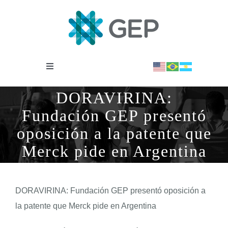
Saltar
al
contenido
Toggle
Navigation
INSTITUCIONAL
DORAVIRINA:
Fundación GEP presentó
OBSERVATORIO
oposición a la patente que
Merck pide en Argentina
NOTICIAS
DORAVIRINA: Fundación GEP presentó oposición a
BIBLIOTECA
la patente que Merck pide en Argentina
COVID-19