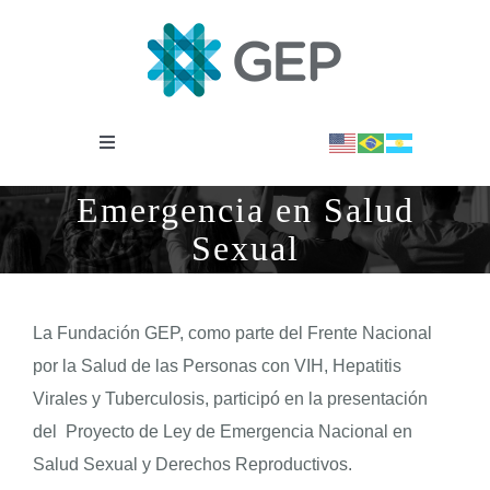
Saltar
al
contenido
Toggle
Navigation
INSTITUCIONAL
Emergencia en Salud
Sexual
OBSERVATORIO
La Fundación GEP, como parte del Frente Nacional
NOTICIAS
por la Salud de las Personas con VIH, Hepatitis
Virales y Tuberculosis, participó en la presentación
BIBLIOTECA
del Proyecto de Ley de Emergencia Nacional en
Salud Sexual y Derechos Reproductivos.
COVID-19