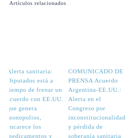
Artículos relacionados
DE
Alerta sanitaria:
COMUNICADO DE
Diputados está a
PRENSA Acuerdo
.:
tiempo de frenar un
Argentina-EE.UU.:
acuerdo con EE.UU.
Alerta en el
que genera
Congreso por
dad
monopolios,
inconstitucionalidad
encarece los
y pérdida de
ia
medicamentos y
soberanía sanitaria