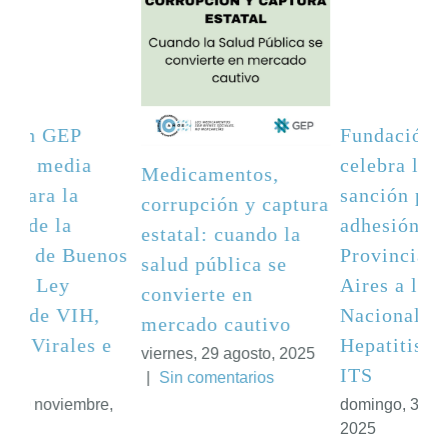
Fundación GEP
celebra la media
Medicamentos,
sanción para la
ura
corrupción y captura
adhesión de la
estatal: cuando la
Provincia de Buenos
salud pública se
Aires a la Ley
convierte en
Nacional de VIH,
mercado cautivo
Hepatitis Virales e
5
viernes, 29 agosto, 2025
ITS
|
Sin comentarios
domingo, 30 noviembre,
2025