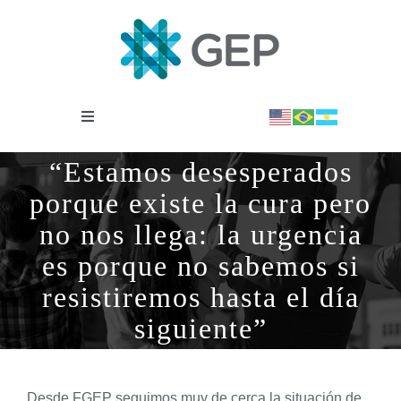
Saltar
al
contenido
Toggle
Navigation
INSTITUCIONAL
“Estamos desesperados
porque existe la cura pero
OBSERVATORIO
no nos llega: la urgencia
es porque no sabemos si
NOTICIAS
resistiremos hasta el día
siguiente”
BIBLIOTECA
Desde FGEP seguimos muy de cerca la situación de
COVID-19