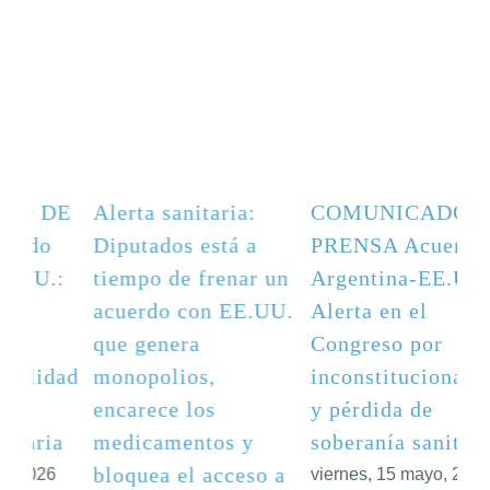
E
Alerta sanitaria:
COMUNICADO DE
Diputados está a
PRENSA Acuerdo
:
tiempo de frenar un
Argentina-EE.UU.:
acuerdo con EE.UU.
Alerta en el
que genera
Congreso por
ad
monopolios,
inconstitucionalidad
encarece los
y pérdida de
a
medicamentos y
soberanía sanitaria
bloquea el acceso a
viernes, 15 mayo, 2026