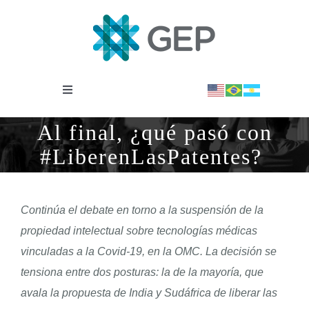
Saltar
al
contenido
Toggle
Navigation
INSTITUCIONAL
Al final, ¿qué pasó con
#LiberenLasPatentes?
OBSERVATORIO
Continúa el debate en torno a la suspensión de la
NOTICIAS
propiedad intelectual sobre tecnologías médicas
vinculadas a la Covid-19, en la OMC. La decisión se
BIBLIOTECA
tensiona entre dos posturas: la de la mayoría, que
avala la propuesta de India y Sudáfrica de liberar las
COVID-19