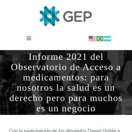
Saltar
al
contenido
Toggle
Navigation
INSTITUCIONAL
Informe 2021 del
Observatorio de Acceso a
OBSERVATORIO
medicamentos: para
nosotros la salud es un
NOTICIAS
derecho pero para muchos
es un negocio
BIBLIOTECA
Con la participación de los diputados Daniel Gollán y
COVID-19