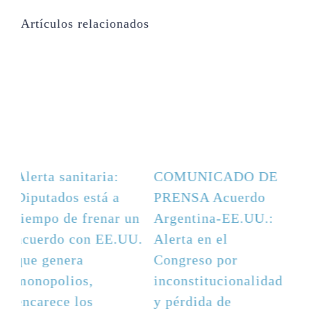
Artículos relacionados
E
Alerta sanitaria:
COMUNICADO DE
Diputados está a
PRENSA Acuerdo
:
tiempo de frenar un
Argentina-EE.UU.:
acuerdo con EE.UU.
Alerta en el
que genera
Congreso por
ad
monopolios,
inconstitucionalidad
encarece los
y pérdida de