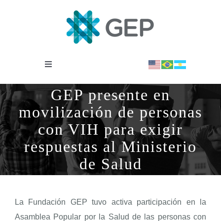
Saltar
al
contenido
Toggle
Navigation
INSTITUCIONAL
GEP presente en
movilización de personas
OBSERVATORIO
con VIH para exigir
respuestas al Ministerio
NOTICIAS
de Salud
BIBLIOTECA
La Fundación GEP tuvo activa participación en la
Asamblea Popular por la Salud de las personas con
COVID-19