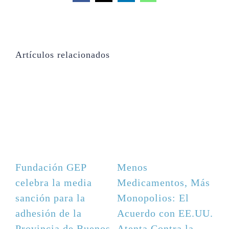
Artículos relacionados
Fundación GEP
Menos
amentos, Más
celebra la media
Medicament
lios: El
sanción para la
Monopolios
do con EE.UU.
adhesión de la
Acuerdo co
 Contra la
Provincia de Buenos
Atenta Cont