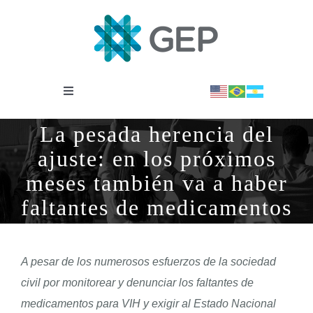
Saltar
al
contenido
Toggle
Navigation
INSTITUCIONAL
La pesada herencia del
ajuste: en los próximos
OBSERVATORIO
meses también va a haber
faltantes de medicamentos
NOTICIAS
A pesar de los numerosos esfuerzos de la sociedad
BIBLIOTECA
civil por monitorear y denunciar los faltantes de
medicamentos para VIH y exigir al Estado Nacional
COVID-19