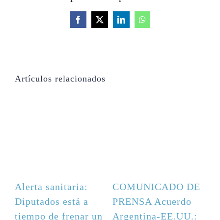
Facebook
X
LinkedIn
WhatsApp
Artículos relacionados
E
Alerta sanitaria:
COMUNICADO DE
Diputados está a
PRENSA Acuerdo
:
tiempo de frenar un
Argentina-EE.UU.: