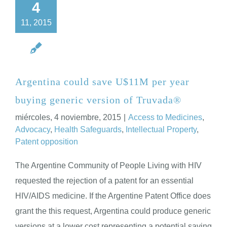
4
11, 2015
Argentina could save U$11M per year
buying generic version of Truvada®
miércoles, 4 noviembre, 2015
|
Access to Medicines
,
Advocacy
,
Health Safeguards
,
Intellectual Property
,
Patent opposition
The Argentine Community of People Living with HIV
requested the rejection of a patent for an essential
HIV/AIDS medicine. If the Argentine Patent Office does
grant the this request, Argentina could produce generic
versions at a lower cost representing a potential saving